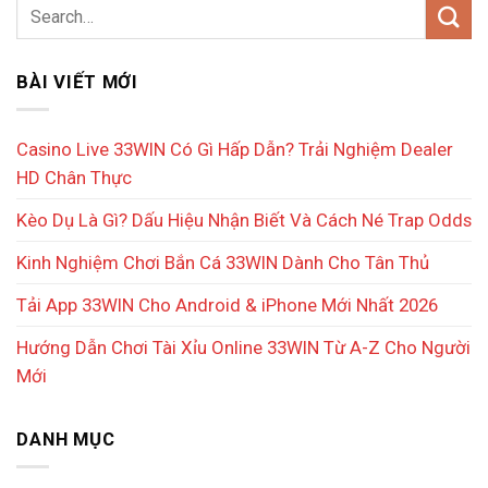
BÀI VIẾT MỚI
Casino Live 33WIN Có Gì Hấp Dẫn? Trải Nghiệm Dealer
HD Chân Thực
Kèo Dụ Là Gì? Dấu Hiệu Nhận Biết Và Cách Né Trap Odds
Kinh Nghiệm Chơi Bắn Cá 33WIN Dành Cho Tân Thủ
Tải App 33WIN Cho Android & iPhone Mới Nhất 2026
Hướng Dẫn Chơi Tài Xỉu Online 33WIN Từ A-Z Cho Người
Mới
DANH MỤC