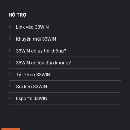
HỖ TRỢ
Link vào 33WIN
Khuyến mãi 33WIN
33WIN có uy tín không?
33WIN có lừa đảo không?
Tỷ lệ kèo 33WIN
Soi kèo 33WIN
Esports 33WIN