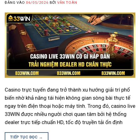
ĐĂNG VÀO
06/05/2026
BỞI
VĂN TOÀN
Casino trực tuyến đang trở thành xu hướng giải trí phổ
biến nhờ khả năng tái hiện không gian sòng bài thực tế
ngay trên điện thoại hoặc máy tính. Trong đó, casino live
33WIN được nhiều người chơi quan tâm bởi hệ thống
dealer trực tiếp chuẩn HD, tốc độ truyền tải ổn định
TIẾP TỤC ĐỌC
→