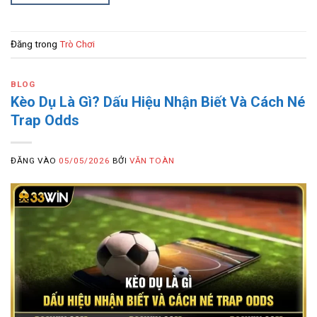
Đăng trong
Trò Chơi
BLOG
Kèo Dụ Là Gì? Dấu Hiệu Nhận Biết Và Cách Né
Trap Odds
ĐĂNG VÀO
05/05/2026
BỞI
VĂN TOÀN