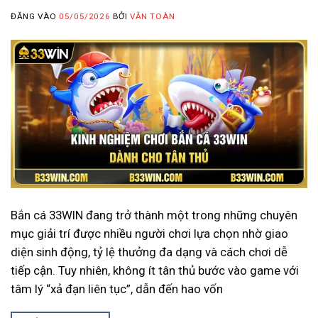
ĐĂNG VÀO
05/05/2026
BỞI
VĂN TOÀN
Bắn cá 33WIN đang trở thành một trong những chuyên
mục giải trí được nhiều người chơi lựa chọn nhờ giao
diện sinh động, tỷ lệ thưởng đa dạng và cách chơi dễ
tiếp cận. Tuy nhiên, không ít tân thủ bước vào game với
tâm lý “xả đạn liên tục”, dẫn đến hao vốn