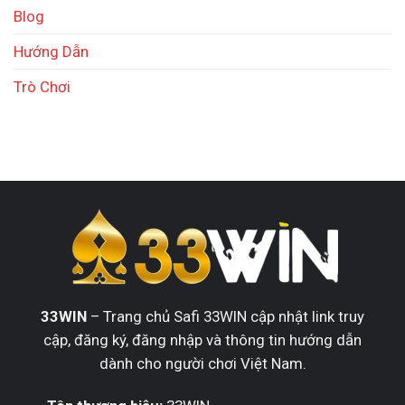
Blog
Hướng Dẫn
Trò Chơi
33WIN
– Trang chủ Safi 33WIN cập nhật link truy
cập, đăng ký, đăng nhập và thông tin hướng dẫn
dành cho người chơi Việt Nam.