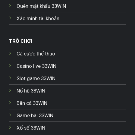
Quên mật khẩu 33WIN
Xác minh tài khoản
TRÒ CHƠI
Cá cược thể thao
Casino live 33WIN
Slot game 33WIN
Nổ hũ 33WIN
Bắn cá 33WIN
Game bài 33WIN
Xổ số 33WIN