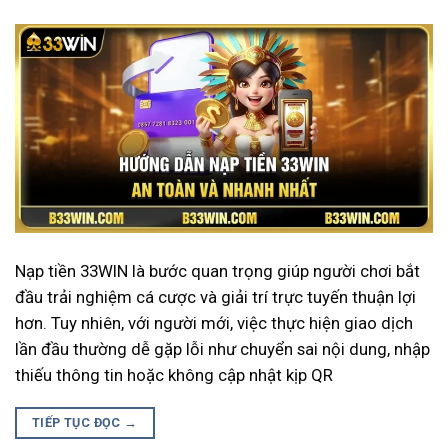
Nạp tiền 33WIN là bước quan trọng giúp người chơi bắt
đầu trải nghiệm cá cược và giải trí trực tuyến thuận lợi
hơn. Tuy nhiên, với người mới, việc thực hiện giao dịch
lần đầu thường dễ gặp lỗi như chuyển sai nội dung, nhập
thiếu thông tin hoặc không cập nhật kịp QR
TIẾP TỤC ĐỌC
→