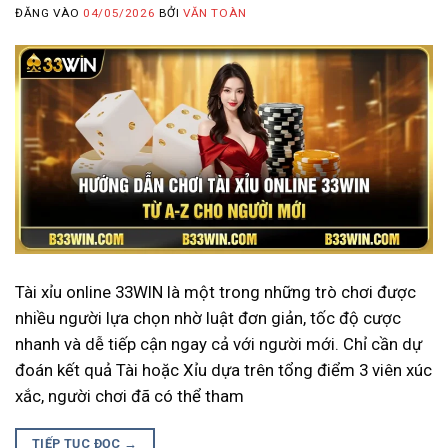
ĐĂNG VÀO
04/05/2026
BỞI
VĂN TOÀN
Tài xỉu online 33WIN là một trong những trò chơi được
nhiều người lựa chọn nhờ luật đơn giản, tốc độ cược
nhanh và dễ tiếp cận ngay cả với người mới. Chỉ cần dự
đoán kết quả Tài hoặc Xỉu dựa trên tổng điểm 3 viên xúc
xắc, người chơi đã có thể tham
TIẾP TỤC ĐỌC
→