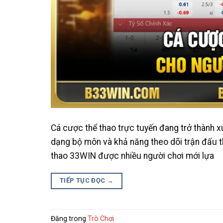
Cá cược thể thao trực tuyến đang trở thành xu
dạng bộ môn và khả năng theo dõi trận đấu th
thao 33WIN được nhiều người chơi mới lựa
TIẾP TỤC ĐỌC
→
Đăng trong
Trò Chơi