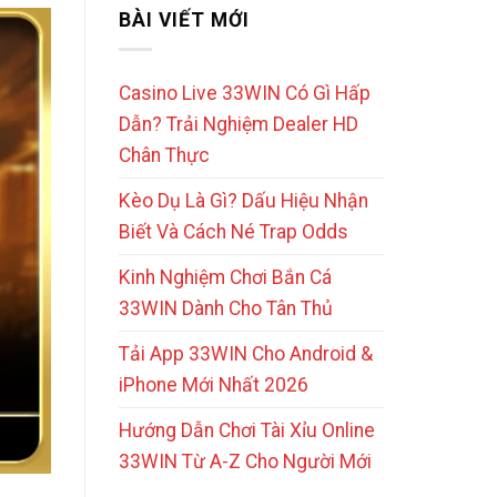
BÀI VIẾT MỚI
Casino Live 33WIN Có Gì Hấp
Dẫn? Trải Nghiệm Dealer HD
Chân Thực
Kèo Dụ Là Gì? Dấu Hiệu Nhận
Biết Và Cách Né Trap Odds
Kinh Nghiệm Chơi Bắn Cá
33WIN Dành Cho Tân Thủ
Tải App 33WIN Cho Android &
iPhone Mới Nhất 2026
Hướng Dẫn Chơi Tài Xỉu Online
33WIN Từ A-Z Cho Người Mới