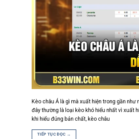
Kèo châu Á là gì mà xuất hiện trong gần như 
đây thường là loại kèo khó hiểu nhất vì xuất h
khi hiểu đúng bản chất, kèo châu
TIẾP TỤC ĐỌC
→