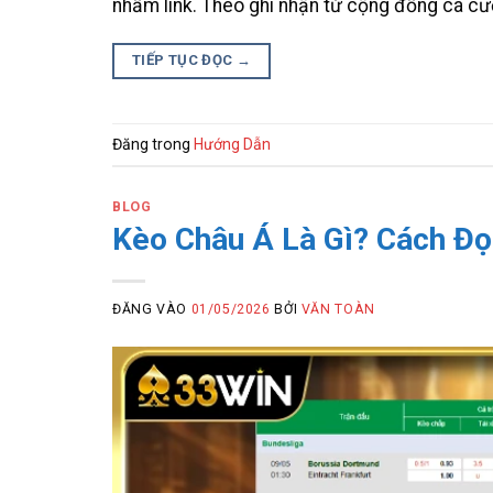
nhầm link. Theo ghi nhận từ cộng đồng cá cư
TIẾP TỤC ĐỌC
→
Đăng trong
Hướng Dẫn
BLOG
Kèo Châu Á Là Gì? Cách Đọ
ĐĂNG VÀO
01/05/2026
BỞI
VĂN TOÀN