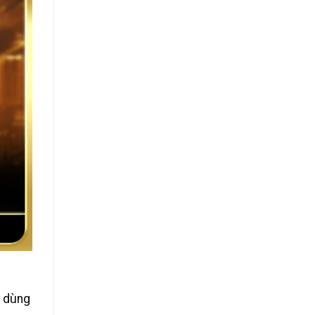
o dùng