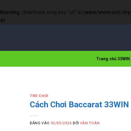
Warning
: Undefined array key "url" in
/www/wwwroot/dryer
41
Bỏ
qua
nội
dung
Trang chủ 33WIN
TRÒ CHƠI
Cách Chơi Baccarat 33WIN
ĐĂNG VÀO
02/05/2026
BỞI
VĂN TOÀN