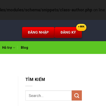
des/modules/schema/snippets/class-author.php
on line
+88K
ĐĂNG NHẬP
ĐĂNG KÝ
Hỗ trợ
Blog
TÌM KIẾM