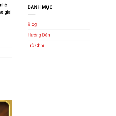
 nhờ
DANH MỤC
e giai
Blog
Hướng Dẫn
Trò Chơi