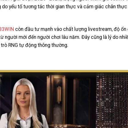
 do yếu tố tương tác thời gian thực và cảm giác chân thực
33WIN
còn đầu tư mạnh vào chất lượng livestream, độ ổn 
từ người mới đến người chơi lâu năm. Đây cũng là lý do nhi
ác trò RNG tự động thông thường.