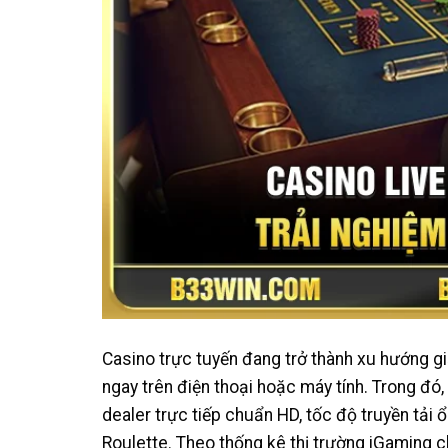
Casino trực tuyến đang trở thành xu hướng giả
ngay trên điện thoại hoặc máy tính. Trong đó
dealer trực tiếp chuẩn HD, tốc độ truyền tải 
Roulette. Theo thống kê thị trường iGaming 