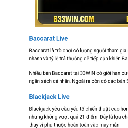
Baccarat Live
Baccarat là trò chơi có lượng người tham gia 
nhanh và tỷ lệ trả thưởng dễ tiếp cận khiến 
Nhiều bàn Baccarat tại 33WIN có giới hạn cượ
ngân sách cá nhân. Ngoài ra còn có các bàn 
Blackjack Live
Blackjack yêu cầu yếu tố chiến thuật cao hơn
nhưng không vượt quá 21 điểm. Đây là lựa chọ
thay vì phụ thuộc hoàn toàn vào may mắn.