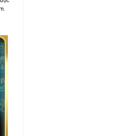
cược
ềm.