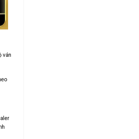
ộ ván
heo
aler
nh