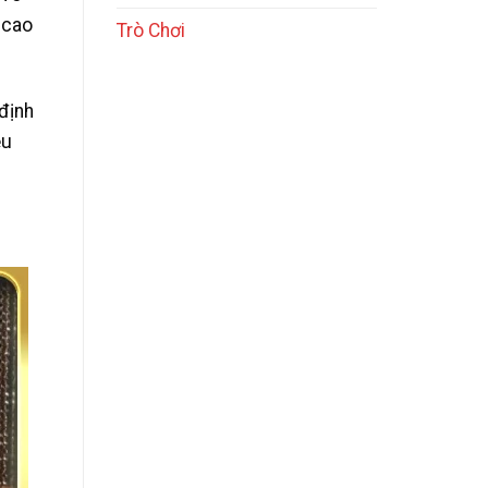
 cao
Trò Chơi
định
ều