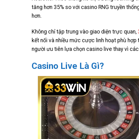
tăng hơn 35% so với casino RNG truyền thống
hơn.
Không chỉ tập trung vào giao diện trực quan,
kết nối và nhiều mức cược linh hoạt phù hợp 
người ưu tiên lựa chọn casino live thay vì c
Casino Live Là Gì?