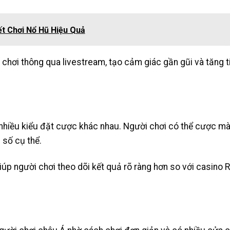
ết Chơi Nổ Hũ Hiệu Quả
i chơi thông qua livestream, tạo cảm giác gần gũi và tăng t
à nhiều kiểu đặt cược khác nhau. Người chơi có thể cược m
 số cụ thể.
p người chơi theo dõi kết quả rõ ràng hơn so với casino 