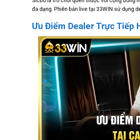
Sicbo là trò chơi quen thuộc với cộng đồng 
đa dạng. Phiên bản live tại 33WIN sử dụng d
Ưu Điểm Dealer Trực Tiếp 